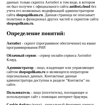
данных только скрипта Антибот в том виде, в котором
он был получен с официального сайта
antibot.cloud
без
учета его возможных модификаций администратором
сайта
shopogolikam.ru
. Данная страница не описывает
политики и функционал других частей и скриптов сайта
shopogolikam.ru
.
Определение понятий:
Антибот
- скрипт (программное обеспечение) на языке
программирования PHP.
Облачный сервис
- сервер онлайн-сервиса Антибот
Клауд.
Администратор
- лицо, владеющее или управляющее
сайтом
shopogolikam.ru
и являющееся оператором
персональных данных. Контактные данные
администратора доступны в разделе "Контакты" на
сайте.
Пользователь
- лицо (посетитель), посещающее и
использующее сайт с помощью интернет браузера.
Cookie-файлы
(куки) - уникальный фрагмент данных,